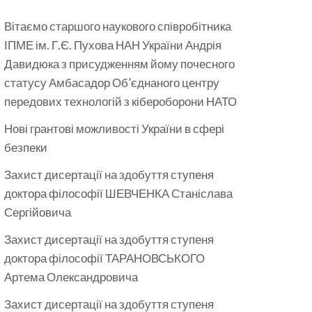
Вітаємо старшого наукового співробітника
ІПМЕ ім. Г.Є. Пухова НАН України Андрія
Давидюка з присудженням йому почесного
статусу Амбасадор Об’єднаного центру
передових технологій з кібероборони НАТО
Нові грантові можливості України в сфері
безпеки
Захист дисертації на здобуття ступеня
доктора філософії ШЕВЧЕНКА Станіслава
Сергійовича
Захист дисертації на здобуття ступеня
доктора філософії ТАРАНОВСЬКОГО
Артема Олександровича
Захист дисертації на здобуття ступеня