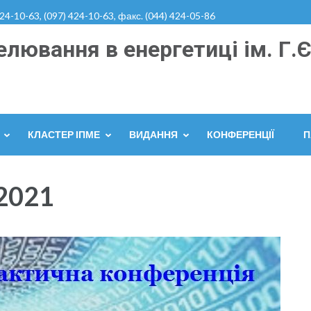
424-10-63, (097) 424-10-63, факс. (044) 424-05-86
лювання в енергетиці ім. Г.Є
КЛАСТЕР ІПМЕ
ВИДАННЯ
КОНФЕРЕНЦІЇ
П
2021