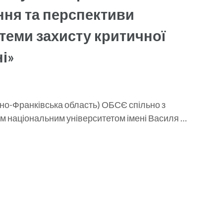
ння та перспективи
теми захисту критичної
і»
вано-Франківська область) ОБСЄ спільно з
м національним університетом імені Василя …