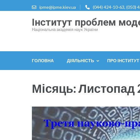
Перейти
ipme@ipme.kiev.ua
(044) 424-10-63, (050) 
до
Інститут проблем моде
вмісту
(натисніть
Національна академія наук України
Enter)
ГОЛОВНА
ДІЯЛЬНІСТЬ
ПРО ІНСТИТУТ
Місяць:
Листопад 