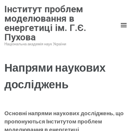
Перейти
Інститут проблем
до
моделювання в
вмісту
енергетиці ім. Г.Є.
(натисніть
Пухова
Enter)
Національна академія наук України
Напрями наукових
досліджень
Основні напрями наукових досліджень, що
пропонуються Інститутом проблем
моделювання в енергетиці