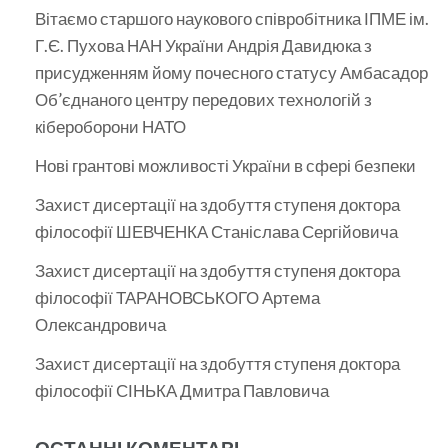
Вітаємо старшого наукового співробітника ІПМЕ ім.
Г.Є. Пухова НАН України Андрія Давидюка з
присудженням йому почесного статусу Амбасадор
Об’єднаного центру передових технологій з
кібероборони НАТО
Нові грантові можливості України в сфері безпеки
Захист дисертації на здобуття ступеня доктора
філософії ШЕВЧЕНКА Станіслава Сергійовича
Захист дисертації на здобуття ступеня доктора
філософії ТАРАНОВСЬКОГО Артема
Олександровича
Захист дисертації на здобуття ступеня доктора
філософії СІНЬКА Дмитра Павловича
ОСТАННІ КОМЕНТАРІ