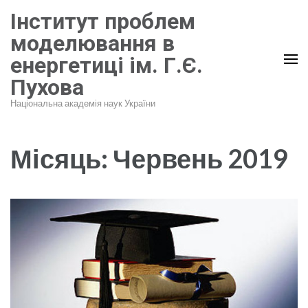
Перейти
Інститут проблем
до
моделювання в
вмісту
енергетиці ім. Г.Є.
(натисніть
Пухова
Enter)
Національна академія наук України
Місяць:
Червень 2019