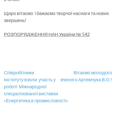
Щиро вітаємо і бажаємо творчої наснаги та нових
звершень!
РОЗПОРЯДЖЕННЯ НАН України № 542
Навігація
Співробітники
Вітаємо молодого
Інституту взяли участь у
вченого Артемчука В.О.!
записів
роботі Міжнародної
спеціалізованої виставки
«Енергетика в промисловості»