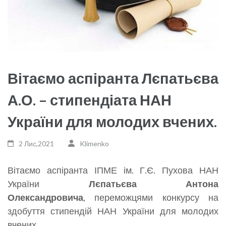
Вітаємо аспіранта Лєпатьєва
А.О. – стипендіата НАН
України для молодих вчених.
2 Лис,2021
Klimenko
Вітаємо аспіранта ІПМЕ ім. Г.Є. Пухова НАН
України
Лєпатьєва Антона
Олександровича
, переможцями конкурсу на
здобуття стипендій НАН України для молодих
вчених.