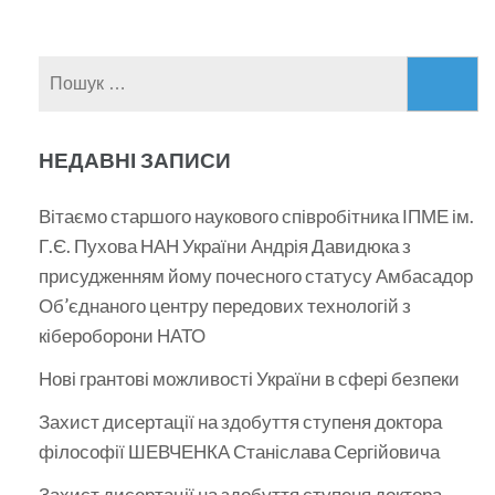
Пошук:
НЕДАВНІ ЗАПИСИ
Вітаємо старшого наукового співробітника ІПМЕ ім.
Г.Є. Пухова НАН України Андрія Давидюка з
присудженням йому почесного статусу Амбасадор
Об’єднаного центру передових технологій з
кібероборони НАТО
Нові грантові можливості України в сфері безпеки
Захист дисертації на здобуття ступеня доктора
філософії ШЕВЧЕНКА Станіслава Сергійовича
Захист дисертації на здобуття ступеня доктора