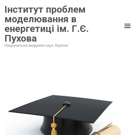
Перейти
Інститут проблем
до
моделювання в
вмісту
енергетиці ім. Г.Є.
(натисніть
Пухова
Enter)
Національна академія наук України