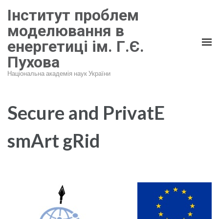
Перейти
Інститут проблем
до
моделювання в
вмісту
енергетиці ім. Г.Є.
(натисніть
Пухова
Enter)
Національна академія наук України
Secure and PrivatE
smArt gRid