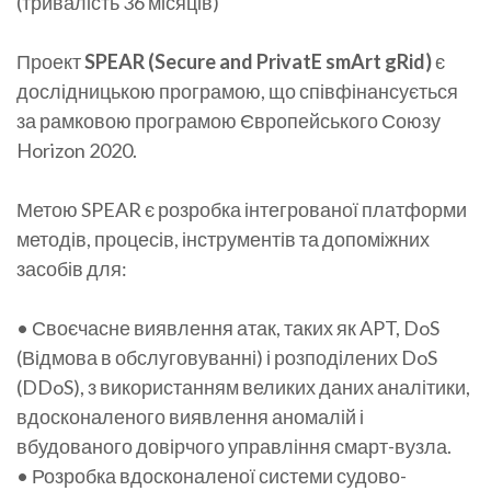
(тривалість 36 місяців)
Проект
SPEAR (Secure and PrivatE smArt gRid)
є
дослідницькою програмою, що співфінансується
за рамковою програмою Європейського Союзу
Horizon 2020.
Метою SPEAR є розробка інтегрованої платформи
методів, процесів, інструментів та допоміжних
засобів для:
• Своєчасне виявлення атак, таких як APT, DoS
(Відмова в обслуговуванні) і розподілених DoS
(DDoS), з використанням великих даних аналітики,
вдосконаленого виявлення аномалій і
вбудованого довірчого управління смарт-вузла.
• Розробка вдосконаленої системи судово-