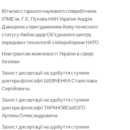
Вітаємо старшого наукового співробітника
ІПМЕ ім. Г.Є. Пухова НАН України Андрія
Давидюка з присудженням йому почесного
статусу Амбасадор Об’єднаного центру
передових технологій з кібероборони НАТО
Нові грантові можливості України в сфері
безпеки
Захист дисертації на здобуття ступеня
доктора філософії ШЕВЧЕНКА Станіслава
Сергійовича
Захист дисертації на здобуття ступеня
доктора філософії ТАРАНОВСЬКОГО
Артема Олександровича
Захист дисертації на здобуття ступеня