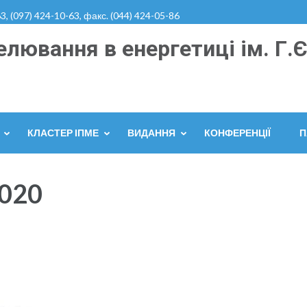
3, (097) 424-10-63, факс. (044) 424-05-86
лювання в енергетиці ім. Г.Є
КЛАСТЕР ІПМЕ
ВИДАННЯ
КОНФЕРЕНЦІЇ
П
020