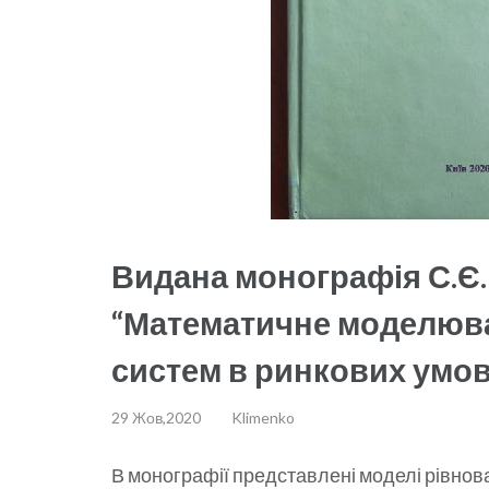
Видана монографія С.Є. 
“Математичне моделюв
систем в ринкових умов
29 Жов,2020
Klimenko
В монографії представлені моделі рівнов