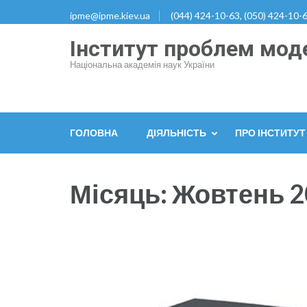
Перейти
ipme@ipme.kiev.ua
(044) 424-10-63, (050) 424-10-6
до
Інститут проблем моде
вмісту
(натисніть
Національна академія наук України
Enter)
ГОЛОВНА
ДІЯЛЬНІСТЬ
ПРО ІНСТИТУТ
Місяць:
Жовтень 2