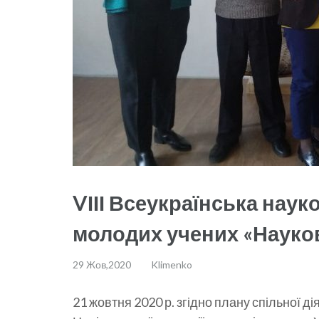
VІІІ Всеукраїнська нау
молодих учених «Науко
29 Жов,2020
Klimenko
21 жовтня 2020 р. згідно плану спільної ді