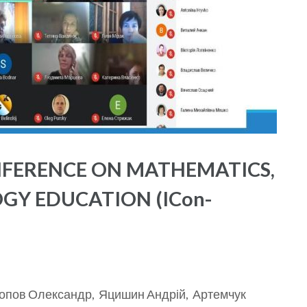
NFERENCE ON MATHEMATICS,
GY EDUCATION (ICon-
 (Попов Олександр, Яцишин Андрій, Артемчук