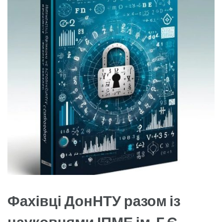
Фахівці ДонНТУ разом із
науковцями ІПМЕ ім. Г.Є.