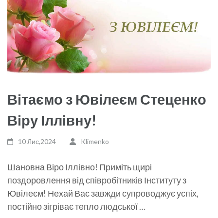
Вітаємо з Ювілеєм Стеценко
Віру Іллівну!
10 Лис,2024
Klimenko
Шановна Віро Іллівно! Приміть щирі
поздоровлення від співробітників Інституту з
Ювілеєм! Нехай Вас завжди супроводжує успіх,
постійно зігріває тепло людської …