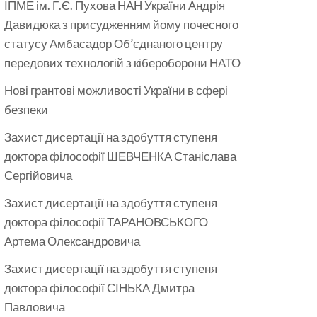
ІПМЕ ім. Г.Є. Пухова НАН України Андрія
Давидюка з присудженням йому почесного
статусу Амбасадор Об’єднаного центру
передових технологій з кібероборони НАТО
Нові грантові можливості України в сфері
безпеки
Захист дисертації на здобуття ступеня
доктора філософії ШЕВЧЕНКА Станіслава
Сергійовича
Захист дисертації на здобуття ступеня
доктора філософії ТАРАНОВСЬКОГО
Артема Олександровича
Захист дисертації на здобуття ступеня
доктора філософії СІНЬКА Дмитра
Павловича