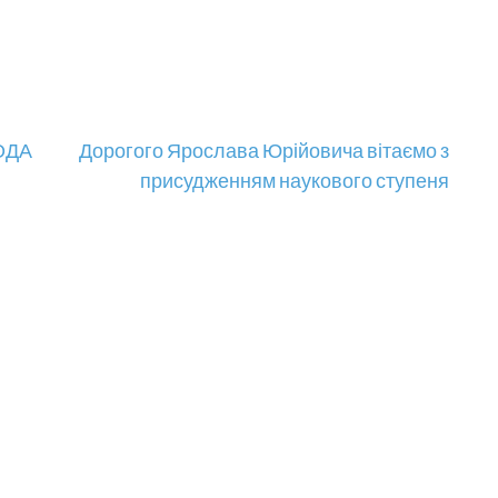
ОДА
Дорогого Ярослава Юрійовича вітаємо з
присудженням наукового ступеня