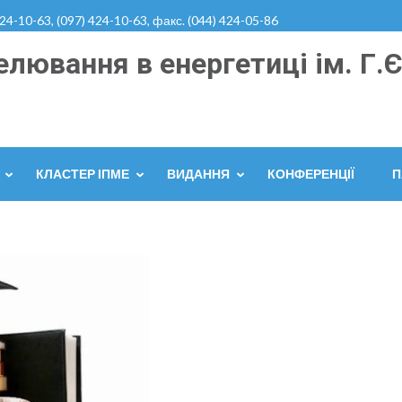
424-10-63, (097) 424-10-63, факс. (044) 424-05-86
лювання в енергетиці ім. Г.Є
КЛАСТЕР ІПМЕ
ВИДАННЯ
КОНФЕРЕНЦІЇ
П