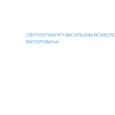
Навігація
СВІТЛОЇ ПАМ’ЯТІ ВАСИЛЬЄВА ВСЕВОЛ
ВІКТОРОВИЧА
записів