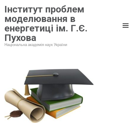
Перейти
Інститут проблем
до
моделювання в
вмісту
енергетиці ім. Г.Є.
(натисніть
Пухова
Enter)
Національна академія наук України