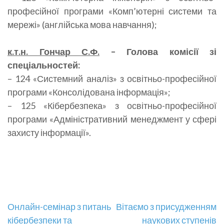
професійної програми «Комп’ютерні системи та
мережі» (англійська мова навчання);
к.т.н. Гончар С.Ф.
– Голова комісії зі
спеціальностей:
– 124 «Системний аналіз» з освітньо-професійної
програми «Консолідована інформація»;
– 125 «Кібербезпека» з освітньо-професійної
програми «Адміністративний менеджмент у сфері
захисту інформації».
Навігація
Онлайн-семінар з питань
Вітаємо з присудженням
кібербезпеки та
наукових ступенів