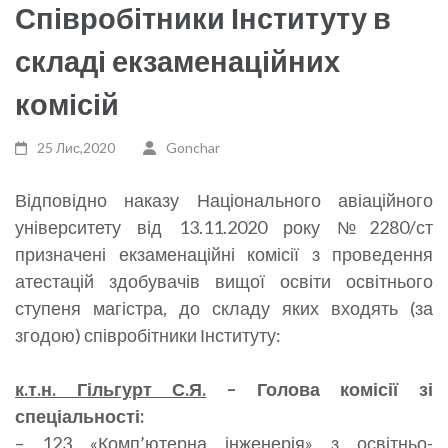
Співробітники Інституту в
складі екзаменаційних
комісій
25 Лис,2020
Gonchar
Відповідно наказу Національного авіаційного
університету від 13.11.2020 року №2280/ст
призначені екзаменаційні комісії з проведення
атестацій здобувачів вищої освіти освітнього
ступеня магістра, до складу яких входять (за
згодою) співробітники Інституту:
к.т.н. Гільгурт С.Я.
– Голова комісії зі
спеціальності:
– 123 «Комп’ютерна інженерія» з освітньо-