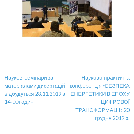
Навігація
Наукові семінари за
Науково-практична
матеріалами дисертацій
конференція «БЕЗПЕКА
записів
відбудуться 28.11.2019 в
ЕНЕРГЕТИКИ В ЕПОХУ
14-00 годин
ЦИФРОВОЇ
ТРАНСФОРМАЦІЇ» 20
грудня 2019 р.