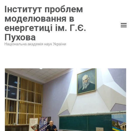
Перейти
Інститут проблем
до
моделювання в
вмісту
енергетиці ім. Г.Є.
(натисніть
Пухова
Enter)
Національна академія наук України