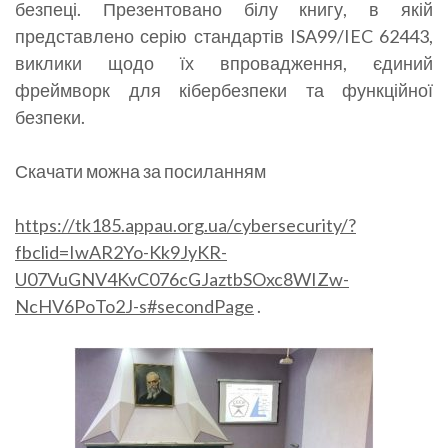
безпеці. Презентовано білу книгу, в якій
представлено серію стандартів ISA99/IEC 62443,
виклики щодо їх впровадження, єдиний
фреймворк для кібербезпеки та функційної
безпеки.
Скачати можна за посиланням
https://tk185.appau.org.ua/cybersecurity/?
fbclid=IwAR2Yo-Kk9JyKR-
U07VuGNV4KvC076cGJaztbSOxc8WIZw-
NcHV6PoTo2J-s#secondPage
.