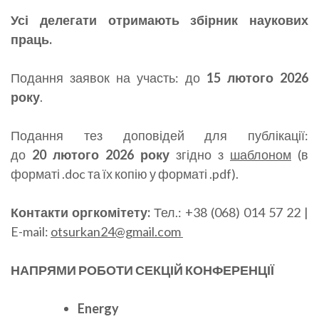
Усі делегати отримають збірник наукових
праць.
Подання заявок на участь: до
15 лютого 2026
року
.
Подання тез доповідей для публікації:
до
20
лютого 2026 року
згідно з
шаб
л
о
ном
(в
форматі .doc та їх копію у форматі .pdf).
Контакти оргкомітету
:
Тел.: +38 (068) 014 57 22 |
E-mail:
otsurkan24@gmail.com
НАПРЯМИ РОБОТИ СЕКЦІЙ
КОНФЕРЕНЦІЇ
Energy