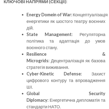
КЛЮЧОВІ НАПРЯМИ (СЕКЦІЇ):
Energy
Domein
of
War
:
Концептуалізація
енергетики як шостого театру воєнних
дій.
State Management:
Регуляторна
політика та адаптація до умов
воєнного стану.
Resilience
&
Microgrids
:
Децентралізація як базова
стратегія виживання.
Cyber-
Kinetic
Defense
:
Захист
цифрового контуру та впровадження
ШІ.
Global Security
Diplomacy
:
Енергетична дипломатія та
стандарти НАТО.