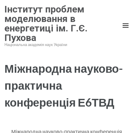
Перейти
Інститут проблем
до
моделювання в
вмісту
енергетиці ім. Г.Є.
(натисніть
Пухова
Enter)
Національна академія наук України
Міжнародна науково-
практична
конференція Е6ТВД
Міжнародна науково-практична конференція