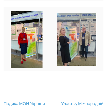
Навігація
Подяка МОН України
Участь у Міжнародній