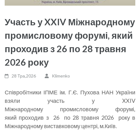
Участь у XXIV Міжнародному
промисловому форумі, який
проходив з 26 по 28 травня
2026 року
28 Тра,2026
Klimenko
Співробітники ІПМЕ ім. Г.Є. Пухова НАН України
взяли участь у XXIV
Міжнародн
ому
промислов
ому
форум
і,
який
проходи
в
з
26
по
28
травня
2026 року в
Міжнародному виставковому центрі, м.Київ.