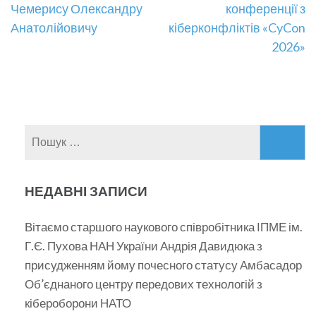
Чемерису Олександру
конференції з
записів
Анатолійовичу
кіберконфліктів «CyCon
2026»
Пошук:
НЕДАВНІ ЗАПИСИ
Вітаємо старшого наукового співробітника ІПМЕ ім.
Г.Є. Пухова НАН України Андрія Давидюка з
присудженням йому почесного статусу Амбасадор
Об’єднаного центру передових технологій з
кібероборони НАТО