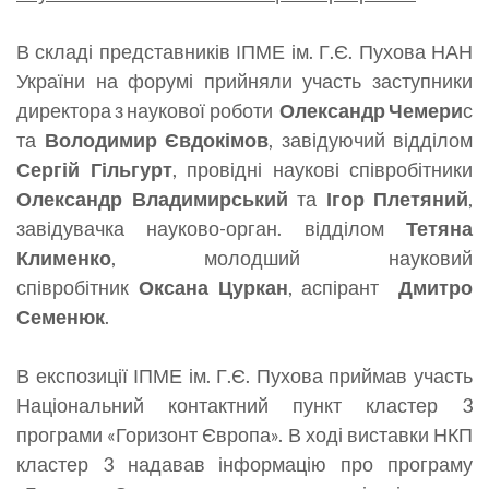
В складі представників ІПМЕ ім. Г.Є. Пухова НАН
України на форумі прийняли участь заступники
директора з наукової роботи
Олександр Чемери
с
та
Володимир Євдокімов
, завідуючий відділом
Сергій Гільгурт
, провідні наукові співробітники
Олександр Владимирський
та
Ігор Плетяний
,
завідувачка науково-орган. відділом
Тетяна
Клименко
, молодший науковий
співробітник
Оксана Цуркан
, аспірант
Дмитро
Семенюк
.
В експозиції ІПМЕ ім. Г.Є. Пухова приймав участь
Національний контактний пункт кластер 3
програми «Горизонт Європа». В ході виставки НКП
кластер 3 надавав інформацію про програму