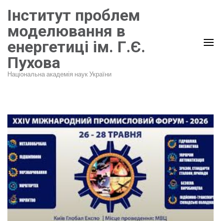
Перейти
Інститут проблем
до
моделювання в
вмісту
енергетиці ім. Г.Є.
(натисніть
Пухова
Enter)
Національна академія наук України