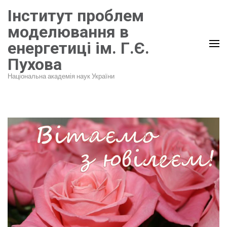
Перейти
Інститут проблем
до
моделювання в
вмісту
енергетиці ім. Г.Є.
(натисніть
Пухова
Enter)
Національна академія наук України