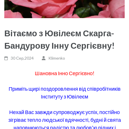
Вітаємо з Ювілеєм Скарга-
Бандурову Інну Сергієвну!
30 Сер,2024
Klimenko
Шановна Інно Сергієвно!
Приміть щирі поздоровлення від співробітників
Інституту з Ювілеєм
Нехай Вас завжди супроводжує успіх, постійно
зігріває тепло людської вдячності, будні й свята
наповнюються радістю та любов’ю рідних і