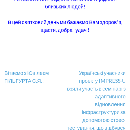
близьких людей!
В цей святковий день ми бажаємо Вам здоров’я,
щастя, добра і удачі!
Навігація
Вітаємо з Ювілеєм
Українські учасники
ГІЛЬГУРТА С.Я.!
проекту IMPRESS-U
записів
взяли участь в семінарі з
адаптивного
відновлення
інфраструктури за
допомогою стрес-
тестування, що відбувся