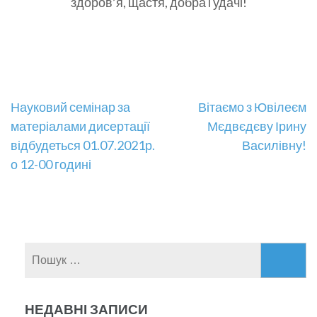
здоров’я, щастя, добра і удачі!
Навігація
Науковий семінар за
Вітаємо з Ювілеєм
матеріалами дисертації
Мєдвєдєву Ірину
записів
відбудеться 01.07.2021р.
Василівну!
о 12-00 годині
Пошук:
НЕДАВНІ ЗАПИСИ