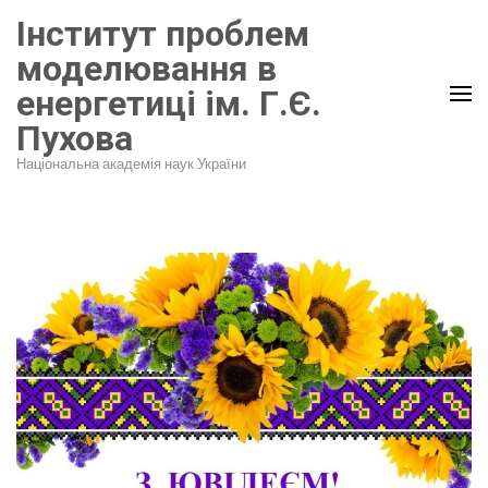
Перейти
Інститут проблем
до
моделювання в
вмісту
енергетиці ім. Г.Є.
(натисніть
Пухова
Enter)
Національна академія наук України