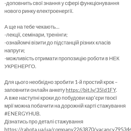
-доповнить свої знання у сфері функціонування
нового ринку електроенергії.
А ще на тебе чекають…
-лекції, семінари, тренінги;
-ознайомчі візити до підстанцій різних класів
напруги;
-можливість отримати пропозицію роботи в НЕК
УКРЕНЕРГО.
Для цього необхідно зробити 1-й простий крок –
заповнити онлайн анкету
https://bit.ly/35Id1FY
.
А вже наступні кроки до побудови кар’єри твоєї
мрії можна побачити на дорожній карті стажування
#ENERGYHUB.
Дізнатись про деталі стажування
https://rabota.ua/ua/company2263870/vacancy79534