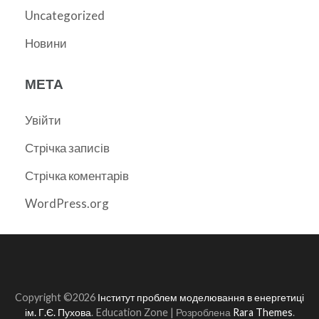
Uncategorized
Новини
МЕТА
Увійти
Стрічка записів
Стрічка коментарів
WordPress.org
Copyright ©2026
Інститут проблем моделювання в енергетиці
ім. Г.Є. Пухова
.
Education Zone | Розроблена
Rara Themes
.