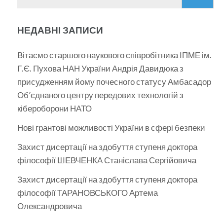
НЕДАВНІ ЗАПИСИ
Вітаємо старшого наукового співробітника ІПМЕ ім.
Г.Є. Пухова НАН України Андрія Давидюка з
присудженням йому почесного статусу Амбасадор
Об’єднаного центру передових технологій з
кібероборони НАТО
Нові грантові можливості України в сфері безпеки
Захист дисертації на здобуття ступеня доктора
філософії ШЕВЧЕНКА Станіслава Сергійовича
Захист дисертації на здобуття ступеня доктора
філософії ТАРАНОВСЬКОГО Артема
Олександровича