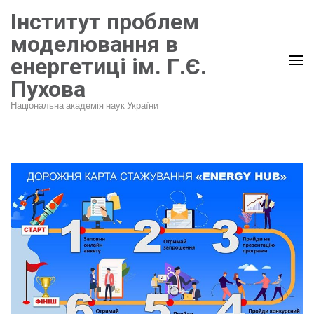
Перейти
Інститут проблем
до
моделювання в
вмісту
енергетиці ім. Г.Є.
(натисніть
Пухова
Enter)
Національна академія наук України