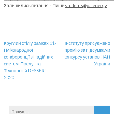
Залишились питання – Пиши
students@ua.energy
Навігація
Круглий стіл у рамках 11-
Інституту присуджено
ї Міжнародної
премію за підсумками
записів
конференції з Надійних
конкурсу установ НАН
систем, Послуг та
України
Технологій DESSERT
2020
Пошук: