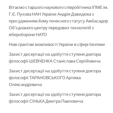
Вітаємо старшого наукового співробітника ІПМЕ ім.
Г.Є. Пухова НАН України Андрія Давидюка з
присудженням йому почесного статусу Амбасадор
Об’єднаного центру передових технологій з
кібероборони НАТО
Нові грантові можливості України в сфері безпеки
Захист дисертації на здобуття ступеня доктора
філософії ШЕВЧЕНКА Станіслава Сергійовича
Захист дисертації на здобуття ступеня доктора
філософії ТАРАНОВСЬКОГО Артема
Олександровича
Захист дисертації на здобуття ступеня доктора
філософії СІНЬКА Дмитра Павловича