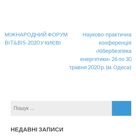
Навігація
МІЖНАРОДНИЙ ФОРУМ
Науково-практична
BIT&BIS-2020 У КИЄВІ
конференція
записів
«Кібербезпека
енергетики» 26 по 30
травня 2020 р. (м. Одеса)
Пошук:
НЕДАВНІ ЗАПИСИ