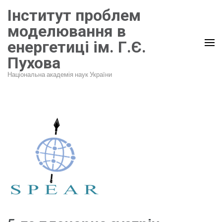
Перейти
Інститут проблем
до
моделювання в
вмісту
енергетиці ім. Г.Є.
(натисніть
Пухова
Enter)
Національна академія наук України