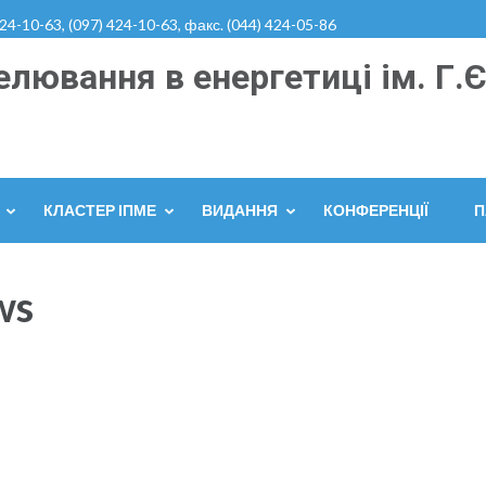
424-10-63, (097) 424-10-63, факс. (044) 424-05-86
лювання в енергетиці ім. Г.Є
КЛАСТЕР ІПМЕ
ВИДАННЯ
КОНФЕРЕНЦІЇ
П
ws