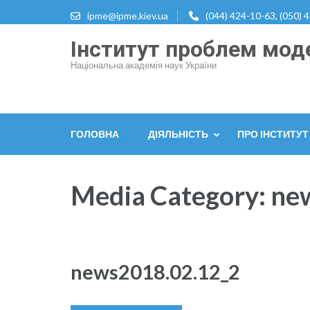
Перейти
ipme@ipme.kiev.ua
(044) 424-10-63, (050) 
до
Інститут проблем моде
вмісту
(натисніть
Національна академія наук України
Enter)
ГОЛОВНА
ДІЯЛЬНІСТЬ
ПРО ІНСТИТУТ
Media Category:
ne
news2018.02.12_2