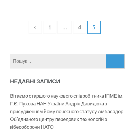
Пагінація
Сторінку
Сторінку
Сторінку
<
1
…
4
5
записів
Пошук:
НЕДАВНІ ЗАПИСИ
Вітаємо старшого наукового співробітника ІПМЕ ім.
Г.Є. Пухова НАН України Андрія Давидюка з
присудженням йому почесного статусу Амбасадор
Об’єднаного центру передових технологій з
кібероборони НАТО