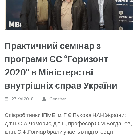
Практичний семінар з
програми ЄС “Горизонт
2020” в Міністерстві
внутрішніх справ України
27 Кві,2018
Gonchar
Співробітники ІПМЕ ім. Г.Є Пухова НАН України:
д.т.н. О.А.Чемерис, д.т.н., професор О.М.Богданов,
к.т.н. С.Ф.Гончар брали участь в підготовці і