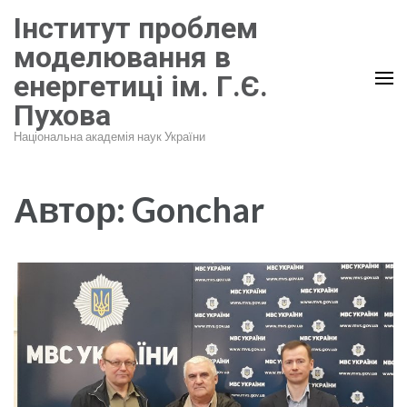
Перейти
Інститут проблем
до
моделювання в
вмісту
енергетиці ім. Г.Є.
(натисніть
Пухова
Enter)
Національна академія наук України
Автор:
Gonchar