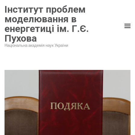
Перейти
Інститут проблем
до
моделювання в
вмісту
енергетиці ім. Г.Є.
(натисніть
Пухова
Enter)
Національна академія наук України