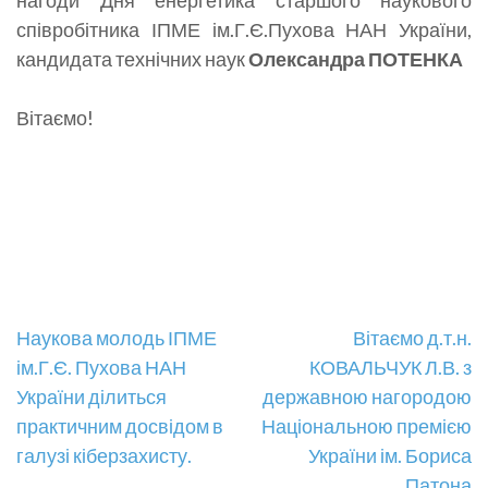
співробітника ІПМЕ ім.Г.Є.Пухова НАН України,
кандидата технічних наук
Олександра ПОТЕНКА
Вітаємо!
Навігація
Наукова молодь ІПМЕ
Вітаємо д.т.н.
ім.Г.Є. Пухова НАН
КОВАЛЬЧУК Л.В. з
записів
України ділиться
державною нагородою
практичним досвідом в
Національною премією
галузі кіберзахисту.
України ім. Бориса
Патона