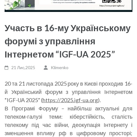
Участь в 16-му Українському
форумі з управління
Інтернетом “IGF-UA 2025”
21 Лис,2025
Klimenko
20 та 21 листопада
2025
року в Києві проходив 16-
й Український форум з управління Інтернетом
“IGF-UA
2025
” (
https://2025.igf-ua.org
).
В Програмі Форуму – найбільш актуальні для
телеком-галузі теми: кіберстійкість, сталість
телекому під час війни, деокупація Інтернету і
зменшення впливу рф в цифровому просторі;