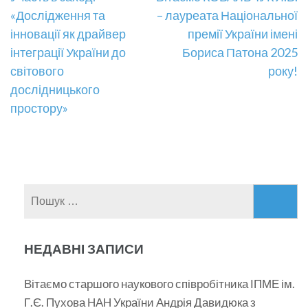
Навігація
«Дослідження та
– лауреата Національної
записів
інновації як драйвер
премії України імені
інтеграції України до
Бориса Патона 2025
світового
року!
дослідницького
простору»
Пошук:
НЕДАВНІ ЗАПИСИ
Вітаємо старшого наукового співробітника ІПМЕ ім.
Г.Є. Пухова НАН України Андрія Давидюка з