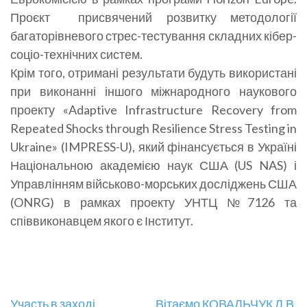
Проєкт присвячений розвитку методології
багаторівневого стрес-тестування складних кібер-
соціо-технічних систем.
Крім того, отримані результати будуть використані
при виконанні іншого міжнародного наукового
проекту «Adaptive Infrastructure Recovery from
Repeated Shocks through Resilience Stress Testing in
Ukraine» (IMPRESS-U), який фінансується в Україні
Національною академією наук США (US NAS) і
Управлінням військово-морських досліджень США
(ONRG) в рамках проекту УНТЦ №
7126
та
співвиконавцем якого є Інститут.
Участь в заході
Вітаємо КОВАЛЬЧУК Л.В.