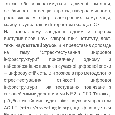
також обговорюватимуться доменні питання,
особливості конвенцій з протидії кіберзлочинності,
роль жінок у сфері електронних комунікацій,
майбутнє управління Інтернетом і мандат IGF.
На пленарному засіданні одним з перших
виступив пров. наук. співробітник Інституту, докт.
техн. наук
Віталій Зубок
. Він представив доповідь
на тему “Стрес-тестування цифрової
інфраструктури”, присвячену одному з
найсерйозніших викликів сучасної цифрової епохи
— цифрову стійкість. Він розповів про методологію
стрес-тестування стійкості цифрової
інфраструктури і як тестування пов’язане з
європейськими директивами NIS2 та CER. Також д-
р Зубок ознайомив аудиторію з науковим проєктом
AGILE (
https://project-agile.org
), що фінансується
Еврокомісією в рамках програми Horizon Europe.