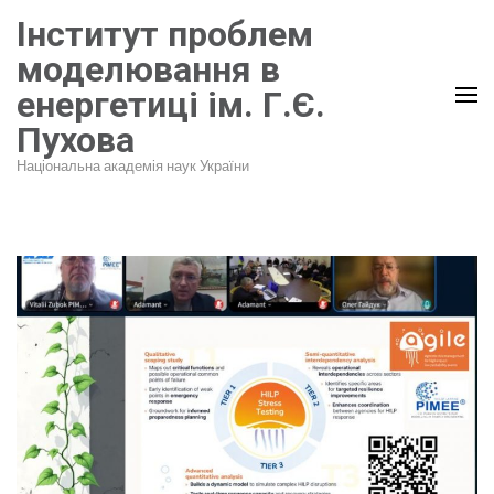
Перейти
Інститут проблем
до
моделювання в
вмісту
енергетиці ім. Г.Є.
(натисніть
Пухова
Enter)
Національна академія наук України