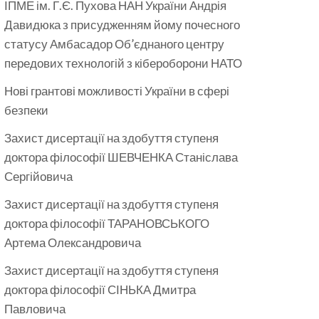
ІПМЕ ім. Г.Є. Пухова НАН України Андрія
Давидюка з присудженням йому почесного
статусу Амбасадор Об’єднаного центру
передових технологій з кібероборони НАТО
Нові грантові можливості України в сфері
безпеки
Захист дисертації на здобуття ступеня
доктора філософії ШЕВЧЕНКА Станіслава
Сергійовича
Захист дисертації на здобуття ступеня
доктора філософії ТАРАНОВСЬКОГО
Артема Олександровича
Захист дисертації на здобуття ступеня
доктора філософії СІНЬКА Дмитра
Павловича