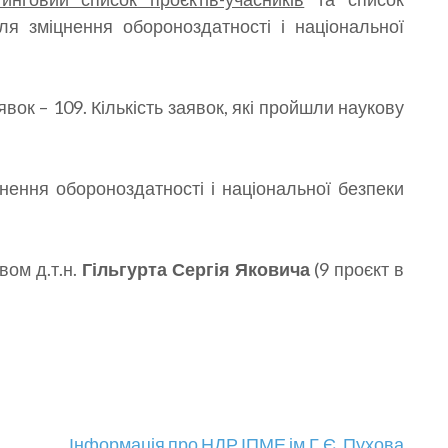
ля зміцнення обороноздатності і національної
вок – 109. Кількість заявок, які пройшли наукову
ення обороноздатності і національної безпеки
вом д.т.н.
Гільгурта Сергія Яковича
(9 проєкт в
Інформація про НДР ІПМЕ ім.Г.Є. Пухова