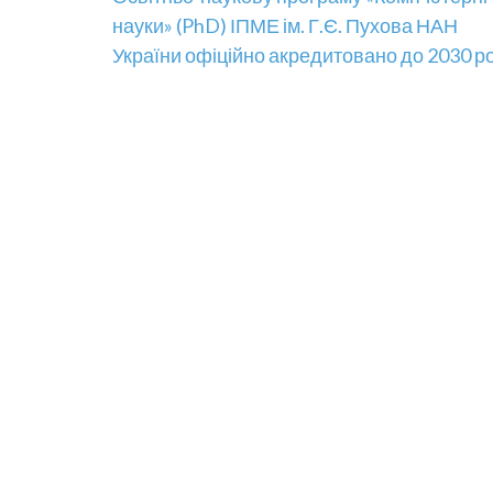
Навігація
науки» (PhD) ІПМЕ ім. Г.Є. Пухова НАН
записів
України офіційно акредитовано до 2030 р