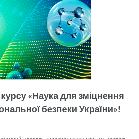
курсу «Наука для зміцнення
ональної безпеки України»!
тинговий список проєктів-учасників
та список