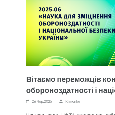
Вітаємо переможців кон
обороноздатності і наці
26 Чер,2025
Klimenko
Наукова рада НФДУ затвердила
рей