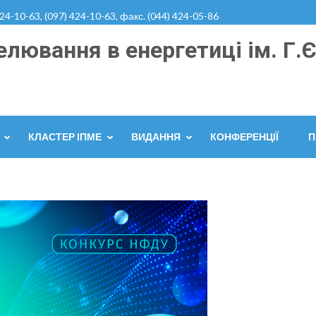
424-10-63, (097) 424-10-63, факс. (044) 424-05-86
лювання в енергетиці ім. Г.Є
КЛАСТЕР ІПМЕ
ВИДАННЯ
КОНФЕРЕНЦІЇ
П