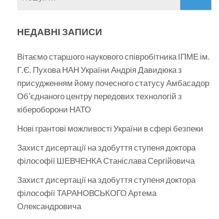
НЕДАВНІ ЗАПИСИ
Вітаємо старшого наукового співробітника ІПМЕ ім.
Г.Є. Пухова НАН України Андрія Давидюка з
присудженням йому почесного статусу Амбасадор
Об’єднаного центру передових технологій з
кібероборони НАТО
Нові грантові можливості України в сфері безпеки
Захист дисертації на здобуття ступеня доктора
філософії ШЕВЧЕНКА Станіслава Сергійовича
Захист дисертації на здобуття ступеня доктора
філософії ТАРАНОВСЬКОГО Артема
Олександровича