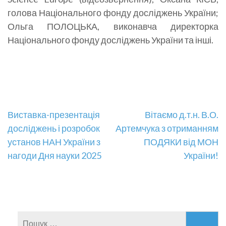
голова Національного фонду досліджень України;
Ольга ПОЛОЦЬКА, виконавча директорка
Національного фонду досліджень України та інші.
Навігація
Виставка-презентація
Вітаємо д.т.н. В.О.
досліджень і розробок
Артемчука з отриманням
записів
установ НАН України з
ПОДЯКИ від МОН
нагоди Дня науки 2025
України!
Пошук: