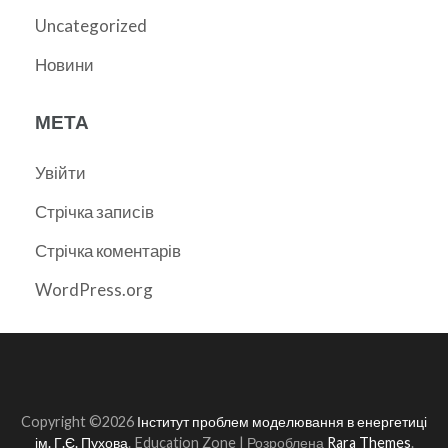
Uncategorized
Новини
МЕТА
Увійти
Стрічка записів
Стрічка коментарів
WordPress.org
Copyright ©2026
Інститут проблем моделювання в енергетиці
ім. Г.Є. Пухова
.
Education Zone | Розроблена
Rara Themes
.