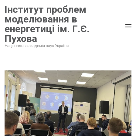
Перейти
Інститут проблем
до
моделювання в
вмісту
енергетиці ім. Г.Є.
(натисніть
Пухова
Enter)
Національна академія наук України