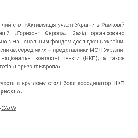
глий стіл «Активізація участі України в Рамковій
цій «Горизонт Європа». Захід організовано
ільно з Національним фондом досліджень України.
сників, серед яких — представники МОН України,
національні контактні пункти (НКП), а також
тетів «Горизонт Європа».
участь в круглому столі брав координатор НКП
рис О.А.
4jyC6aW