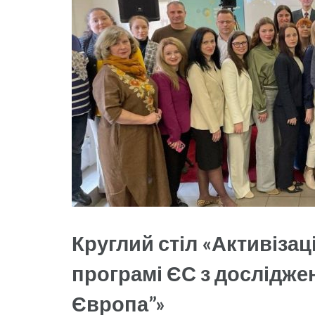
Круглий стіл «Активізац
програмі ЄС з досліджен
Європа”»