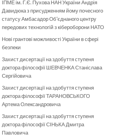
ІПМЕ ім. Г.Є. Пухова НАН України Андрія
Давидюка з присудженням йому почесного
статусу Амбасадор Об’єднаного центру
передових технологій з кібероборони НАТО
Нові грантові можливості України в сфері
безпеки
Захист дисертації на здобуття ступеня
доктора філософії ШЕВЧЕНКА Станіслава
Сергійовича
Захист дисертації на здобуття ступеня
доктора філософії ТАРАНОВСЬКОГО
Артема Олександровича
Захист дисертації на здобуття ступеня
доктора філософії СІНЬКА Дмитра
Павловича