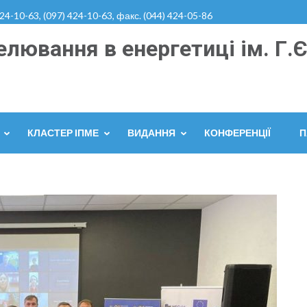
424-10-63, (097) 424-10-63, факс. (044) 424-05-86
лювання в енергетиці ім. Г.Є
КЛАСТЕР ІПМЕ
ВИДАННЯ
КОНФЕРЕНЦІЇ
П