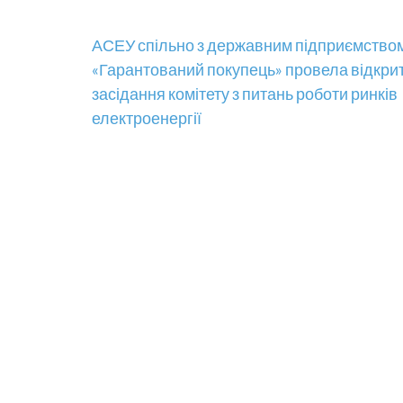
Навігація
АСЕУ спільно з державним підприємство
«Гарантований покупець» провела відкри
записів
засідання комітету з питань роботи ринків
електроенергії