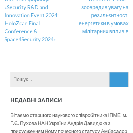
записів
«Security R&D and
зосередив увагу на
Innovation Event 2024:
резильєнтності
HoloZcan Final
енергетики в умовах
Conference &
мілітарних впливів
Space4Security 2024»
Пошук:
НЕДАВНІ ЗАПИСИ
Вітаємо старшого наукового співробітника ІПМЕ ім.
Г.Є. Пухова НАН України Андрія Давидюка з
присудженням йому почесного статусу Амбасадор