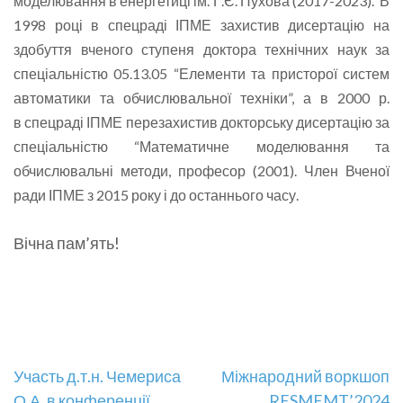
моделювання в енергетиці ім. Г.Є. Пухова (2017-2023). В
1998 році в спецраді ІПМЕ захистив дисертацію на
здобуття вченого ступеня доктора технічних наук за
спеціальністю 05.13.05 “Елементи та присторої систем
автоматики та обчислювальної техніки”, а в 2000 р.
в спецраді ІПМЕ перезахистив докторську дисертацію за
спеціальністю “Математичне моделювання та
обчислювальні методи, професор (2001). Член Вченої
ради ІПМЕ з 2015 року і до останнього часу.
Вічна пам’ять!
Навігація
Участь д.т.н. Чемериса
Міжнародний воркшоп
О.А. в конференції
RESMEMT’2024