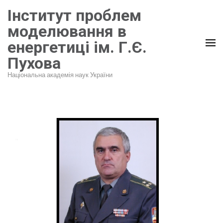
Перейти
Інститут проблем
до
моделювання в
вмісту
енергетиці ім. Г.Є.
(натисніть
Пухова
Enter)
Національна академія наук України