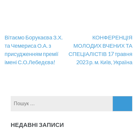
Навігація
Вітаємо Борукаєва З.Х.
КОНФЕРЕНЦІЯ
та Чемериса О.А. з
МОЛОДИХ ВЧЕНИХ ТА
записів
присудженням премії
СПЕЦІАЛІСТІВ 17 травня
імені С.О.Лебедєва!
2023 р. м. Київ, Україна
Пошук:
НЕДАВНІ ЗАПИСИ