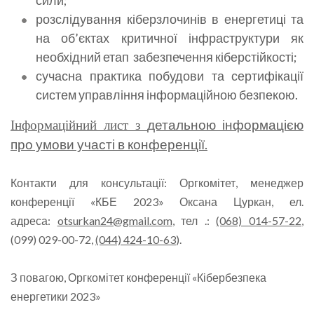
сили;
розслідування кіберзлочинів в енергетиці та
на об’єктах критичної інфраструктури як
необхідний етап забезпечення кіберстійкості;
сучасна практика побудови та сертифікації
систем управління інформаційною безпекою.
Інформаційний лист з
детальною інформацією
про умови участі в конференції.
Контакти для консультації: Оргкомітет, менеджер
конференції «КБЕ 2023» Оксана Цуркан, ел.
адреса:
otsurkan24@gmail.com
, тел .:
(068) 014-57-22
,
(099) 029-00-72,
(044) 424-10-63
).
З повагою,
Оргкомітет конференції «Кібербезпека
енергетики 2023»