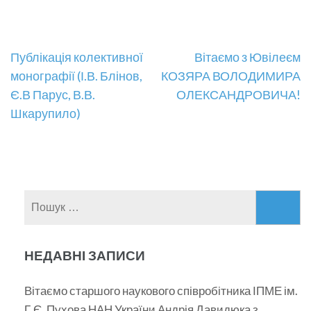
Навігація
Публікація колективної
Вітаємо з Ювілеєм
монографії (І.В. Блінов,
КОЗЯРА ВОЛОДИМИРА
записів
Є.В Парус, В.В.
ОЛЕКСАНДРОВИЧА!
Шкарупило)
Пошук:
НЕДАВНІ ЗАПИСИ
Вітаємо старшого наукового співробітника ІПМЕ ім.
Г.Є. Пухова НАН України Андрія Давидюка з