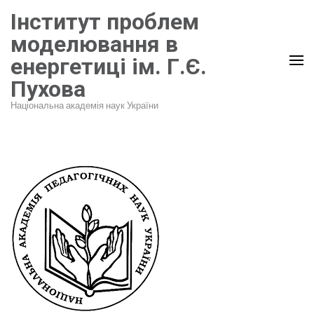
Перейти
Інститут проблем
до
моделювання в
вмісту
енергетиці ім. Г.Є.
(натисніть
Пухова
Enter)
Національна академія наук України