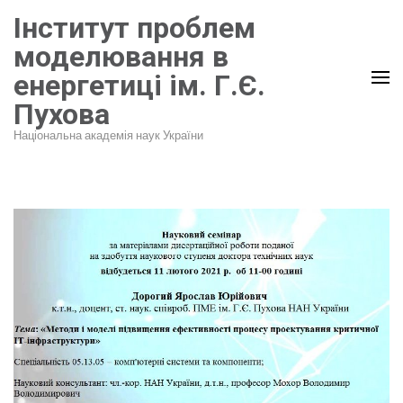
Перейти
Інститут проблем
до
моделювання в
вмісту
енергетиці ім. Г.Є.
(натисніть
Пухова
Enter)
Національна академія наук України