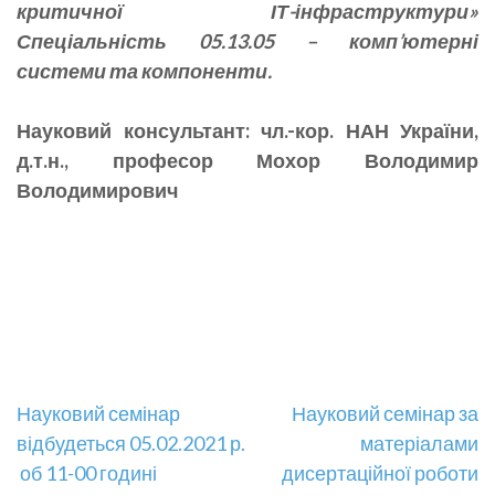
критичної ІТ-інфраструктури»
Спеціальність 05.13.05 – комп’ютерні
системи та компоненти.
Науковий консультант: чл.-кор. НАН України,
д.т.н., професор Мохор Володимир
Володимирович
Навігація
Науковий семінар
Науковий семінар за
відбудеться 05.02.2021 р.
матеріалами
записів
об 11-00 годині
дисертаційної роботи