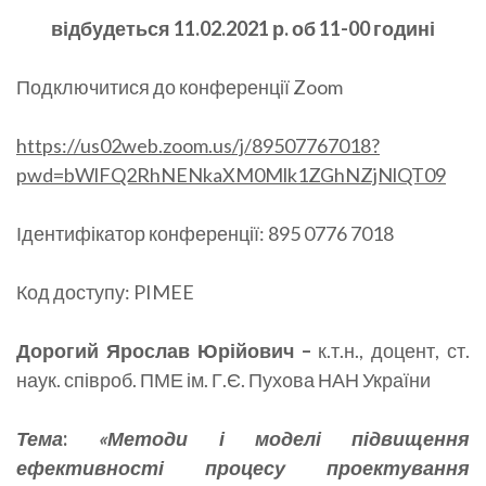
відбудеться 11.02.2021 р. об 11-00 годині
Подключитися до конференції Zoom
https://us02web.zoom.us/j/89507767018?
pwd=bWlFQ2RhNENkaXM0Mlk1ZGhNZjNlQT09
Ідентифікатор конференції: 895 0776 7018
Код доступу: PIMEE
Дорогий Ярослав Юрійович –
к.т.н., доцент, ст.
наук. співроб. ПМЕ ім. Г.Є. Пухова НАН України
Тема
:
«Методи і моделі підвищення
ефективності процесу проектування