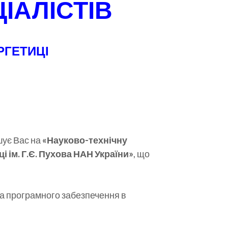
ІАЛІСТІВ
РГЕТИЦІ
шує Вас на
«Науково-технічну
 ім. Г.Є. Пухова НАН України»
, що
а програмного забезпечення в