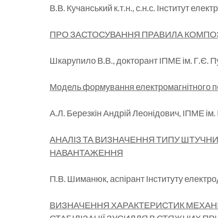
В.В. Кучанський к.т.н., с.н.с. Інститут ел
ПРО ЗАСТОСУВАННЯ ПРАВИЛА КОМПОЗ
Шкарупило В.В., докторант ІПМЕ ім. Г.Є.
Модель формування електромагнітного по
А.Л. Березкін Андрій Леонідович, ІПМЕ ім.
АНАЛІЗ ТА ВИЗНАЧЕННЯ ТИПУ ШТУЧН
НАВАНТАЖЕННЯ
П.В. Шиманюк, аспірант Інституту електр
ВИЗНАЧЕННЯ ХАРАКТЕРИСТИК МЕХАНІ