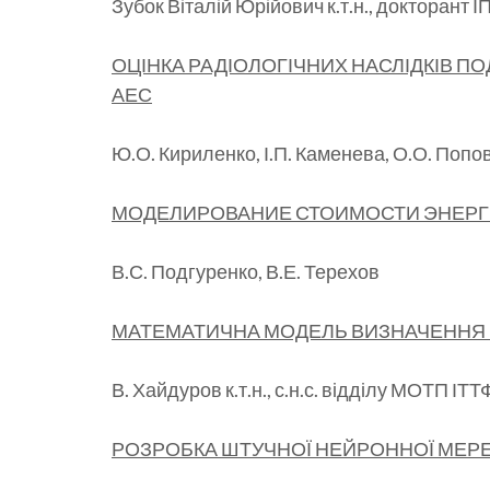
Зубок Віталій Юрійович к.т.н., докторант І
ОЦІНКА РАДІОЛОГІЧНИХ НАСЛІДКІВ ПО
АЕС
Ю.О. Кириленко, І.П. Каменева, О.О. Попов
МОДЕЛИРОВАНИЕ СТОИМОСТИ ЭНЕРГ
В.С. Подгуренко, В.Е. Терехов
МАТЕМАТИЧНА МОДЕЛЬ ВИЗНАЧЕННЯ Ш
В. Хайдуров к.т.н., с.н.с. відділу МОТП ІТТ
РОЗРОБКА ШТУЧНОЇ НЕЙРОННОЇ МЕР