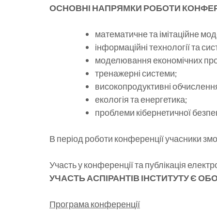
ОСНОВНІ НАПРЯМКИ РОБОТИ КОНФЕР
математичне та імітаційне мо
інформаційні технології та си
моделювання економічних про
тренажерні системи;
високопродуктивні обчислення,
екологія та енергетика;
проблеми кібернетичної безпек
В період роботи конференції учасники змо
Участь у конференції та публікація електр
УЧАСТЬ АСПІРАНТІВ ІНСТИТУТУ Є О
Програма конференції