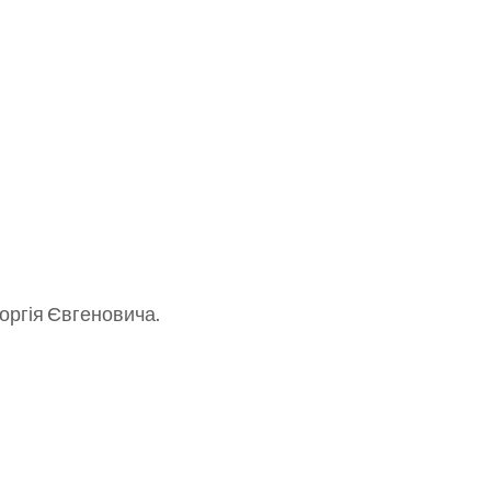
еоргія Євгеновича.