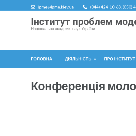
Перейти
ipme@ipme.kiev.ua
(044) 424-10-63, (050) 
до
Інститут проблем моде
вмісту
(натисніть
Національна академія наук України
Enter)
ГОЛОВНА
ДІЯЛЬНІСТЬ
ПРО ІНСТИТУТ
Конференція моло