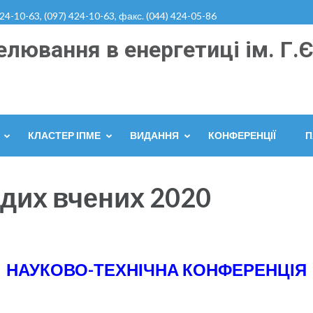
424-10-63, (097) 424-10-63, факс. (044) 424-05-86
лювання в енергетиці ім. Г.Є
КЛАСТЕР ІПМЕ
ВИДАННЯ
КОНФЕРЕНЦІЇ
П
дих вчених 2020
НАУКОВО-ТЕХНІЧНА КОНФЕРЕНЦІЯ