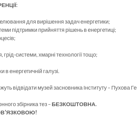
ЕНЦІЇ:
делювання для вирішення задач енергетики;
стеми підтримки прийняття рішень в енергетиці;
цесів;
 грід-системи, хмарні технології тощо;
и в енергетичній галузі.
жуть відвідати музей засновника Інституту – Пухова Г
онного збірника тез –
БЕЗКОШТОВНА.
БОВ’ЯЗКОВОЮ!