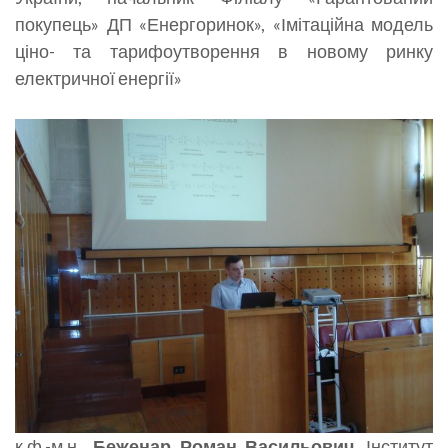
покупець» ДП «Енергоринок», «Імітаційна модель
ціно- та тарифоутворення в новому ринку
електричної енергії»
к.ф.-м.н.,
Беженар Роман Васильович
, Інститут