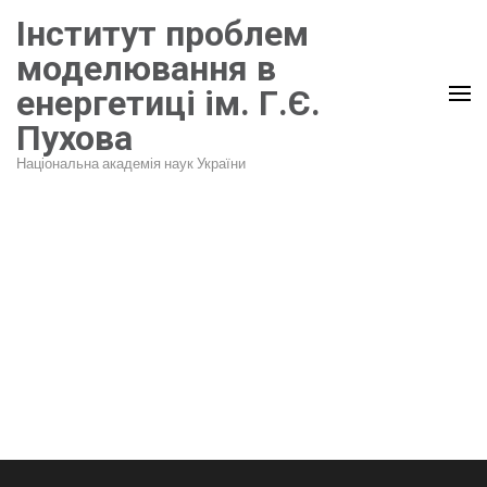
Перейти
Інститут проблем
до
моделювання в
вмісту
енергетиці ім. Г.Є.
(натисніть
Пухова
Enter)
Національна академія наук України